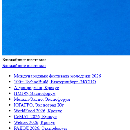
Ближайшие выставки
Ближайшие выставки
Международный фестиваль молодежи 2026
100+ TechnoBuild, Екатеринбург ЭКСПО
Агропродмаш, Крокус
ПМГФ, Экспофорум
Металл-Экспо, Экспофорум
ЮГАГРО, Экспоград Юг
WorldFood 2026, Крокус
СеМАТ 2026, Крокус
Weldex 2026, Крокус
РАДЭЛ 2026, Экспофорум